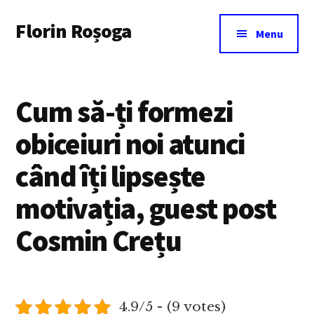
Additional
Skip
Florin Roșoga
to
menu
Menu
main
content
Cum să-ți formezi
obiceiuri noi atunci
când îți lipsește
motivația, guest post
Cosmin Crețu
4.9/5 - (9 votes)