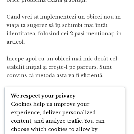
orice problemă există și soluții.
Când vrei să implementezi un obicei nou în
viața ta sugerez să îți schimbi mai întâi
identitatea, folosind cei 2 pași menționați în
articol.
Începe apoi cu un obicei mai mic decât cel
stabilit inițial și crește-l pe parcurs. Sunt
convins că metoda asta va fi eficientă.
Despre autor
: Cosmin Crețu ajută bărbații să
We respect your privacy
se îmbrace bine și să devină cea mai bună
Cookies help us improve your
versiune a lor. Urmărește-l pe
experience, deliver personalized
stilpentrubarbati.com
content, and analyze traffic. You can
choose which cookies to allow by