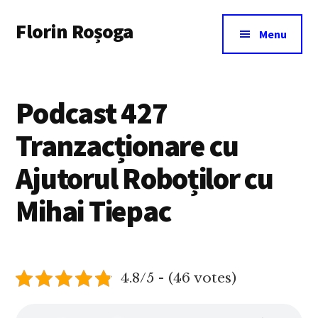
Additional
Skip
Florin Roșoga
to
menu
Menu
main
content
Podcast 427
Tranzacționare cu
Ajutorul Roboților cu
Mihai Tiepac
4.8/5 - (46 votes)