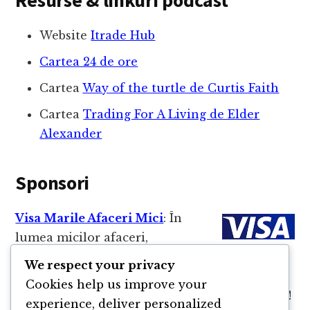
Resurse & linkuri podcast
Website
Itrade Hub
Cartea 24 de ore
Cartea
Way of the turtle de Curtis Faith
Cartea
Trading For A Living de Elder
Alexander
Sponsori
Visa Marile Afaceri Mici
: În
lumea micilor afaceri,
detaliile fac diferența. Intră pe
We respect your privacy
visa.ro/marileafacerimici
și vei găsi ofertele
Cookies help us improve your
partenerilor Visa potrivite pentru afacerea ta!
experience, deliver personalized