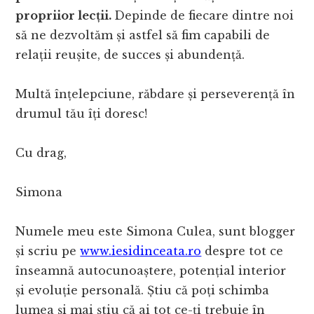
propriior lecții.
Depinde de fiecare dintre noi
să ne dezvoltăm și astfel să fim capabili de
relații reușite, de succes și abundență.
Multă înțelepciune, răbdare și perseverență în
drumul tău îți doresc!
Cu drag,
Simona
Numele meu este Simona Culea, sunt blogger
și scriu pe
www.iesidinceata.ro
despre tot ce
înseamnă autocunoaștere, potențial interior
și evoluție personală. Știu că poți schimba
lumea și mai știu că ai tot ce-ți trebuie în