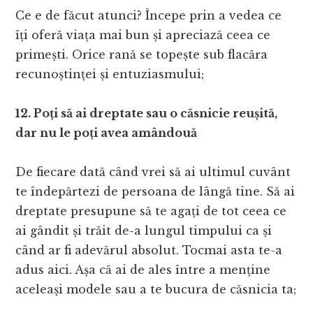
Ce e de făcut atunci? Începe prin a vedea ce
îți oferă viața mai bun și apreciază ceea ce
primești. Orice rană se topește sub flacăra
recunoștinței și entuziasmului;
12. Poți să ai dreptate sau o căsnicie reușită,
dar nu le poți avea amândouă
De fiecare dată când vrei să ai ultimul cuvânt
te îndepărtezi de persoana de lângă tine. Să ai
dreptate presupune să te agați de tot ceea ce
ai gândit și trăit de-a lungul timpului ca și
când ar fi adevărul absolut. Tocmai asta te-a
adus aici. Așa că ai de ales între a menține
aceleași modele sau a te bucura de căsnicia ta;