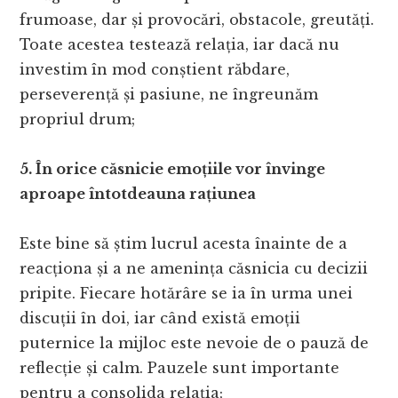
frumoase, dar și provocări, obstacole, greutăți.
Toate acestea testează relația, iar dacă nu
investim în mod conștient răbdare,
perseverență și pasiune, ne îngreunăm
propriul drum;
5. În orice căsnicie emoțiile vor învinge
aproape întotdeauna rațiunea
Este bine să știm lucrul acesta înainte de a
reacționa și a ne amenința căsnicia cu decizii
pripite. Fiecare hotărâre se ia în urma unei
discuții în doi, iar când există emoții
puternice la mijloc este nevoie de o pauză de
reflecție și calm. Pauzele sunt importante
pentru a consolida relația;