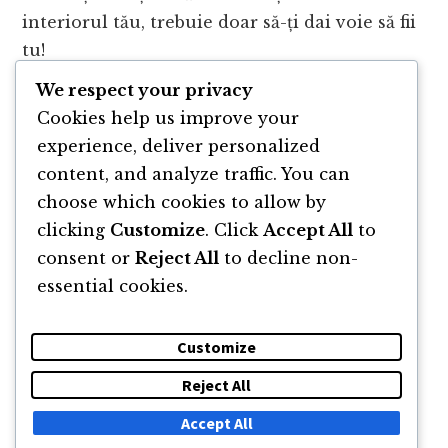
interiorul tău, trebuie doar să-ți dai voie să fii
tu!
We respect your privacy
Intră pe
www.iesidinceata.ro
, abonează-te și
Cookies help us improve your
primești instant ghidul „
4 metode pentru a crea
experience, deliver personalized
viața pe care o dorești
”.
content, and analyze traffic. You can
choose which cookies to allow by
clicking
Customize
. Click
Accept All
to
consent or
Reject All
to decline non-
essential cookies.
Customize
Reject All
DESPRE
NEWSLETTER
CĂUTARE
CONTACT
Accept All