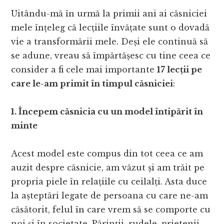
Uitându-mă în urmă la primii ani ai căsniciei
mele înțeleg că lecțiile învățate sunt o dovadă
vie a transformării mele. Deși ele continuă să
se adune, vreau să împărtășesc cu tine ceea ce
consider a fi cele mai importante
17 lecții pe
care le-am primit în timpul căsniciei
:
1. Începem căsnicia cu un model întipărit în
minte
Acest model este compus din tot ceea ce am
auzit despre căsnicie, am văzut și am trăit pe
propria piele în relațiile cu ceilalți. Asta duce
la așteptări legate de persoana cu care ne-am
căsătorit, felul în care vrem să se comporte cu
noi și în societate. Părinții, rudele, prietenii,