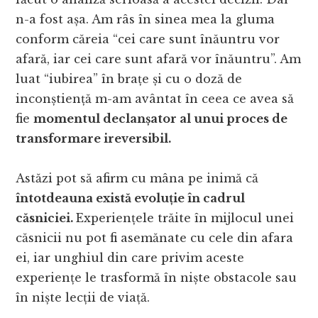
n-a fost așa. Am râs în sinea mea la gluma
conform căreia “cei care sunt înăuntru vor
afară, iar cei care sunt afară vor înăuntru”. Am
luat “iubirea” în brațe și cu o doză de
inconștiență m-am avântat în ceea ce avea să
fie
momentul declanșator al unui proces de
transformare ireversibil.
Astăzi pot să afirm cu mâna pe inimă că
întotdeauna există evoluție în cadrul
căsniciei.
Experiențele trăite în mijlocul unei
căsnicii nu pot fi asemănate cu cele din afara
ei, iar unghiul din care privim aceste
experiențe le trasformă în niște obstacole sau
în niște lecții de viață.