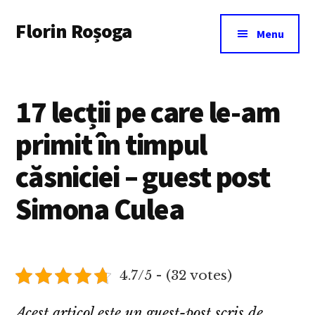
Additional
Skip
Florin Roșoga
to
menu
Menu
main
content
17 lecții pe care le-am
primit în timpul
căsniciei – guest post
Simona Culea
4.7/5 - (32 votes)
Acest articol este un guest-post scris de