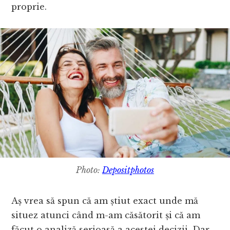
proprie.
Photo:
Depositphotos
Aș vrea să spun că am știut exact unde mă
situez atunci când m-am căsătorit și că am
făcut o analiză serioasă a acestei decizii. Dar