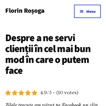
Additional
Skip
Florin Roșoga
to
menu
Menu
main
content
Despre a ne servi
clienții în cel mai bun
mod în care o putem
face
4.9/5 - (10 votes)
Zilele trecute am văzut pe Facebook un clip