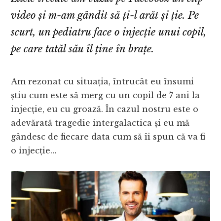
video și m-am gândit să ți-l arăt și ție. Pe
scurt, un pediatru face o injecție unui copil,
pe care tatăl său îl ține în brațe.
Am rezonat cu situația, întrucât eu însumi
știu cum este să merg cu un copil de 7 ani la
injecție, eu cu groază. În cazul nostru este o
adevărată tragedie intergalactica și eu mă
gândesc de fiecare data cum să îi spun că va fi
o injecție…