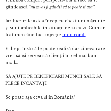
schimbă complet perspectiva și îi face să se
gândească
“nu m-aș fi gândit că se poate și asa”.
Iar lucrurile astea încep cu chestiuni mărunte
și sunt aplicabile în situații de zi cu zi. Cum ar
fi atunci când faci injecție
unui copil.
E drept însă că le poate realiză dar cineva care
vrea să își servească clienții în cel mai bun
mod…
SĂ AJUTE PE BENEFICIARII MUNCII SALE SĂ
PLECE ÎNCÂNTAȚI
Se poate așa ceva și în România?