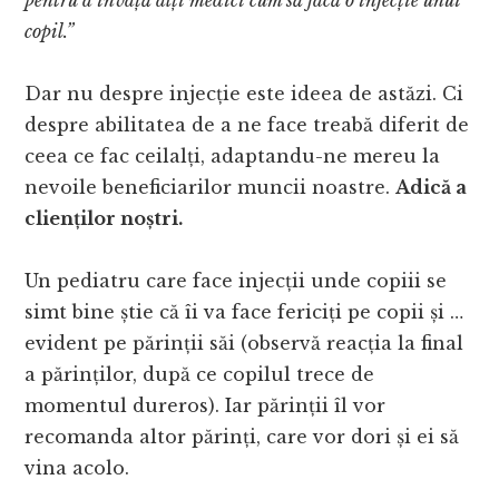
pentru a învață alți medici cum să facă o injecție unui
copil.”
Dar nu despre injecție este ideea de astăzi. Ci
despre abilitatea de a ne face treabă diferit de
ceea ce fac ceilalți, adaptandu-ne mereu la
nevoile beneficiarilor muncii noastre.
Adică a
clienților noștri.
Un pediatru care face injecții unde copiii se
simt bine știe că îi va face fericiți pe copii și …
evident pe părinții săi (observă reacția la final
a părinților, după ce copilul trece de
momentul dureros). Iar părinții îl vor
recomanda altor părinți, care vor dori și ei să
vina acolo.