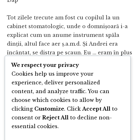
Dap
Tot zilele trecute am fost cu copilul la un
cabinet stomatologic, unde o domnișoară i-a
explicat cum un anume instrument spăla
dinții, altul face aer ș.a.m.d. Și Andrei era
încântat, se distra pe scaun. Eu … eram în plus
We respect your privacy
Cookies help us improve your
Asta după ce cu 1-2 luni în urmă am fost
experience, deliver personalized
altundeva cu el și a stat cu forța pe scaun…
content, and analyze traffic. You can
choose which cookies to allow by
clicking
Customize
. Click
Accept All
to
consent or
Reject All
to decline non-
essential cookies.