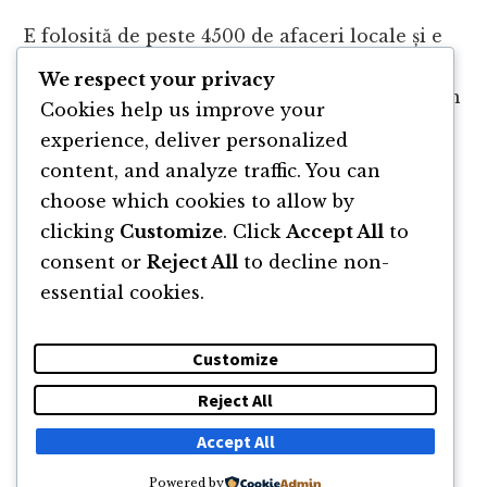
E folosită de peste 4500 de afaceri locale și e
gândită astfel încât să pornești simplu, fără
We respect your privacy
bătăi de cap. Dacă vrei să transformi ideile din
Cookies help us improve your
podcast în ceva concret, intră pe
gomag.ro
și
experience, deliver personalized
vezi cum începi.
content, and analyze traffic. You can
choose which cookies to allow by
clicking
Customize
. Click
Accept All
to
consent or
Reject All
to decline non-
essential cookies.
Customize
Reject All
DESPRE
NEWSLETTER
CĂUTARE
CONTACT
Accept All
Powered by
© 2011 -2026 TOATE DREPTURILE REZERVATE FLORIN ROȘOGA