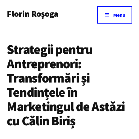
Additional
Skip
Florin Roșoga
to
menu
Menu
main
content
Strategii pentru
Antreprenori:
Transformări și
Tendințele în
Marketingul de Astăzi
cu Călin Biriș