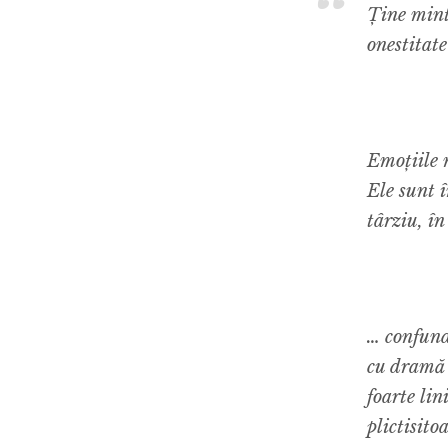
Ține mint
onestitat
Emoțiile 
Ele sunt î
târziu, î
… confund
cu dramă ș
foarte lin
plictisito