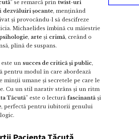
cută
” se remarcă prin
twist-uri
i
dezvăluiri șocante
, menținând
tivat și provocându-l să descifreze
icia. Michaelides îmbină cu măiestrie
psihologie
,
arte
și
crimă
, creând o
să, plină de suspans.
e este un
succes de critică și public
,
tă pentru modul în care abordează
e minții umane și secretele pe care le
. Cu un stil narativ strâns și un ritm
ta Tăcută
” este o lectură
fascinantă
și
e
, perfectă pentru iubitorii genului
logic.
ărții Pacienta Tăcută