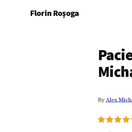
Additional
Skip
Florin Roșoga
to
menu
main
content
Pacie
Mich
By
Alex Mich