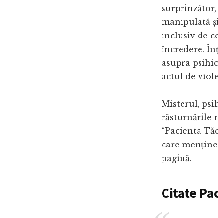
surprinzător, 
manipulată și
inclusiv de c
încredere. În
asupra psihic
actul de viole
Misterul, psi
răsturnările 
“Pacienta Tăc
care menține 
pagină.
Citate Pa