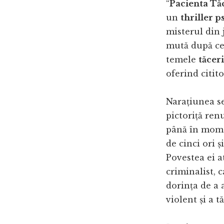
“
Pacienta Tă
un
thriller p
misterul din 
mută după ce 
temele
tăceri
oferind citit
Narațiunea s
pictoriță ren
până în momen
de cinci ori ș
Povestea ei a
criminalist, 
dorința de a 
violent și a tă