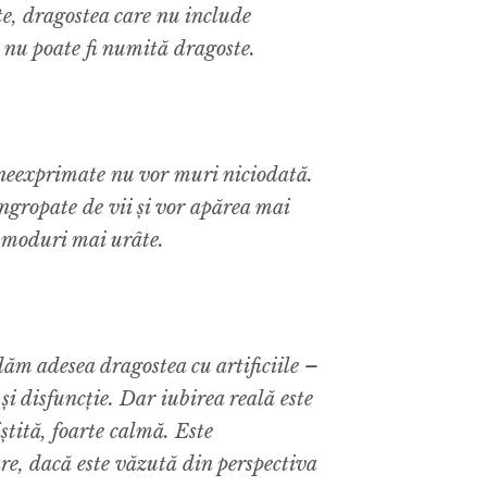
e, dragostea care nu include
e nu poate fi numită dragoste.
neexprimate nu vor muri niciodată.
ngropate de vii și vor apărea mai
n moduri mai urâte.
ăm adesea dragostea cu artificiile –
i disfuncție. Dar iubirea reală este
iștită, foarte calmă. Este
are, dacă este văzută din perspectiva