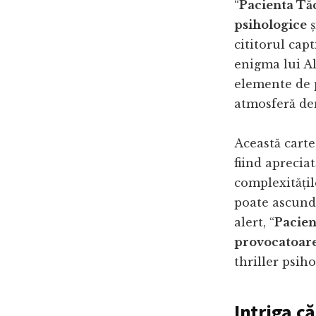
“
Pacienta Tă
psihologice
ș
cititorul cap
enigma lui Al
elemente de
atmosferă den
Această cart
fiind aprecia
complexitățil
poate ascunde
alert, “
Pacien
provocatoar
thriller psiho
Intriga c