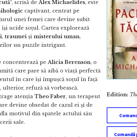
cută
“, scrisă de
Alex Michaelides
, este
sihologic
captivant, centrat pe
jurul unei femei care devine subit
își ucide soțul. Cartea explorează
i
,
traumei
și
misterului uman
,
orilor un puzzle intrigant.
e concentrează pe
Alicia Berenson
, o
umită care pare să aibă o viață perfectă
tul în care își împușcă soțul în față
i, ulterior, refuză să vorbească.
Edition:
The
trage atenția
Theo Faber
, un terapeut
care devine obsedat de cazul ei și de
afla motivul din spatele actului său
Comand
cerii sale.
Comandă p