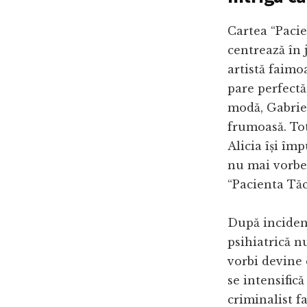
Cartea “Pacie
centrează în 
artistă faimoa
pare perfectă
modă, Gabriel
frumoasă. Tot
Alicia își împ
nu mai vorbe
“Pacienta Tăc
După incident
psihiatrică n
vorbi devine 
se intensific
criminalist fa