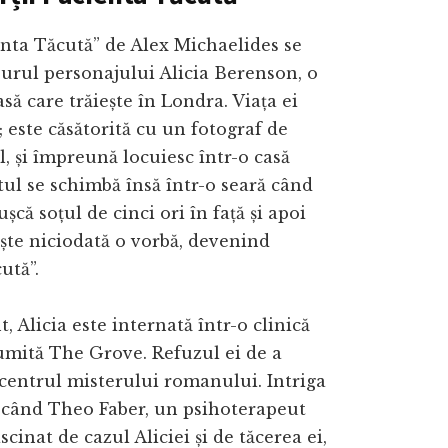
nta Tăcută” de Alex Michaelides se
jurul personajului Alicia Berenson, o
să care trăiește în Londra. Viața ei
; este căsătorită cu un fotograf de
, și împreună locuiesc într-o casă
ul se schimbă însă într-o seară când
ușcă soțul de cinci ori în față și apoi
ște niciodată o vorbă, devenind
ută”.
, Alicia este internată într-o clinică
umită The Grove. Refuzul ei de a
centrul misterului romanului. Intriga
ă când Theo Faber, un psihoterapeut
scinat de cazul Aliciei și de tăcerea ei,