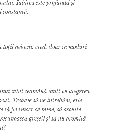
ului. Iubirea este profundă și
i constantă.
 toții nebuni, cred, doar în moduri
unui iubit seamănă mult cu alegerea
peut. Trebuie să ne întrebăm, este
e să fie sincer cu mine, să asculte
ă recunoască greșeli și să nu promită
ul?