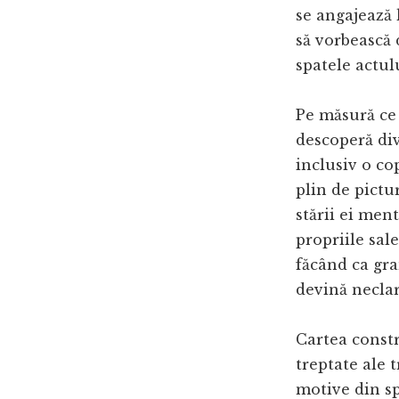
se angajează 
să vorbească 
spatele actul
Pe măsură ce 
descoperă div
inclusiv o cop
plin de pictur
stării ei men
propriile sal
făcând ca gra
devină neclar
Cartea constr
treptate ale t
motive din spa