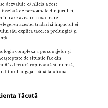
se dezvăluie că Alicia a fost
 înșelată de persoanele din jurul ei,
ei în care avea cea mai mare
țelegerea acestei trădări și impactul ei
ului său explică tăcerea prelungită și
nță.
hologia complexă a personajelor și
neașteptate de situație fac din
ută” o lectură captivantă și intensă,
cititorul angajat până la ultima
cienta Tăcută