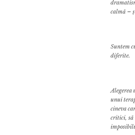
dramatism
calmă – ș
Suntem cu
diferite.
Alegerea 
unui tera
cineva car
critici, s
imposibil