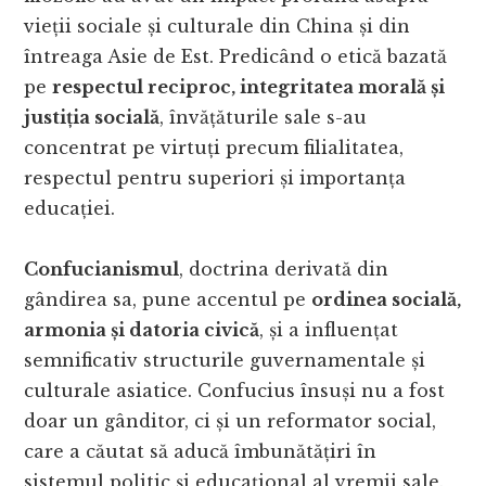
vieții sociale și culturale din China și din
întreaga Asie de Est. Predicând o etică bazată
pe
respectul reciproc, integritatea morală și
justiția socială
, învățăturile sale s-au
concentrat pe virtuți precum filialitatea,
respectul pentru superiori și importanța
educației.
Confucianismul
, doctrina derivată din
gândirea sa, pune accentul pe
ordinea socială,
armonia și datoria civică
, și a influențat
semnificativ structurile guvernamentale și
culturale asiatice. Confucius însuși nu a fost
doar un gânditor, ci și un reformator social,
care a căutat să aducă îmbunătățiri în
sistemul politic și educațional al vremii sale.