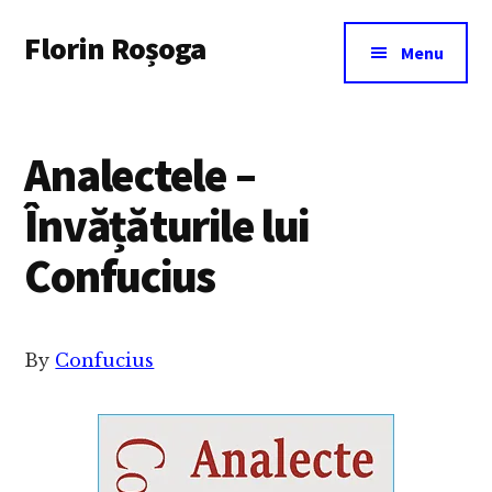
Additional
Skip
Florin Roșoga
to
menu
Menu
main
content
Analectele –
Învățăturile lui
Confucius
By
Confucius