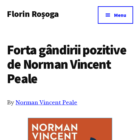
Additional
Skip
Florin Roșoga
to
menu
Menu
main
content
Forta gândirii pozitive
de Norman Vincent
Peale
By
Norman Vincent Peale