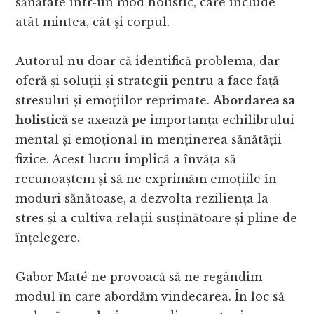
sănătate într-un mod holistic, care include
atât mintea, cât și corpul.
Autorul nu doar că identifică problema, dar
oferă și soluții și strategii pentru a face față
stresului și emoțiilor reprimate.
Abordarea sa
holistică
se axează pe importanța echilibrului
mental și emoțional în menținerea sănătății
fizice. Acest lucru implică a învăța să
recunoaștem și să ne exprimăm emoțiile în
moduri sănătoase, a dezvolta reziliența la
stres și a cultiva relații susținătoare și pline de
înțelegere.
Gabor Maté ne provoacă să ne regândim
modul în care abordăm vindecarea. În loc să