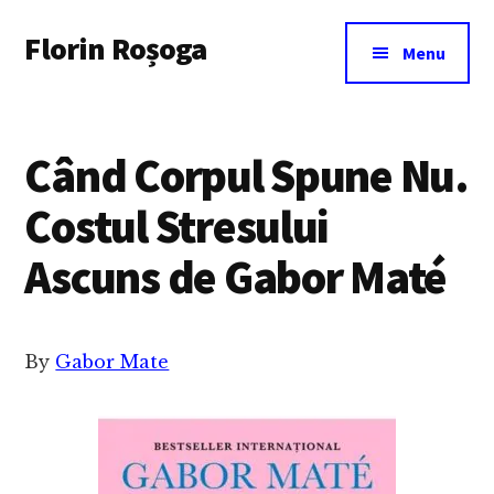
Additional
Skip
Florin Roșoga
to
menu
Menu
main
content
Când Corpul Spune Nu.
Costul Stresului
Ascuns de Gabor Maté
By
Gabor Mate