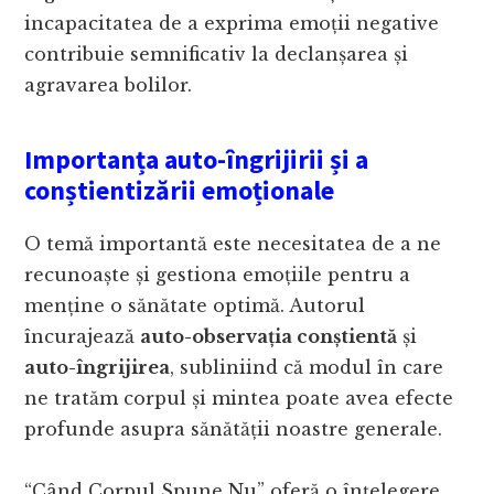
incapacitatea de a exprima emoții negative
contribuie semnificativ la declanșarea și
agravarea bolilor.
Importanța auto-îngrijirii și a
conștientizării emoționale
O temă importantă este necesitatea de a ne
recunoaște și gestiona emoțiile pentru a
menține o sănătate optimă. Autorul
încurajează
auto-observația conștientă
și
auto-îngrijirea
, subliniind că modul în care
ne tratăm corpul și mintea poate avea efecte
profunde asupra sănătății noastre generale.
“Când Corpul Spune Nu” oferă o înțelegere