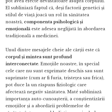
pot avea efecte devastatoare asupra corpului.
El subliniază faptul că, deși factorii genetici și
stilul de viață joacă un rol în sănătatea
noastră,
componenta psihologică și
emoțională
este adesea neglijată în abordarea
tradițională a medicinei.
Unul dintre mesajele cheie ale cărții este că
corpul și mintea sunt profund
interconectate
. Emoțiile noastre, în special
cele care nu sunt exprimate deschis sau sunt
suprimate (cum ar fi furia, tristețea sau frica),
pot duce la un răspuns fiziologic care
afectează negativ sănătatea. Maté subliniază
importanța auto-cunoașterii, a conștientizării
emoțiilor și a abordării problemelor de