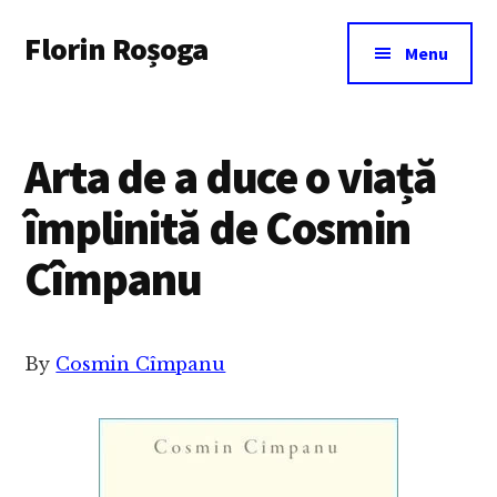
Additional
Skip
Florin Roșoga
to
menu
Menu
main
content
Arta de a duce o viață
împlinită de Cosmin
Cîmpanu
By
Cosmin Cîmpanu