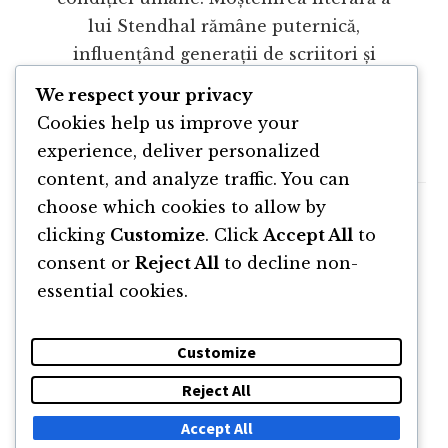
lui Stendhal rămâne puternică,
influențând generații de scriitori și
cititori, și confirmându-l ca pe unul
We respect your privacy
dintre cei mai importanți și originali
Cookies help us improve your
scriitori ai literaturii franceze.
experience, deliver personalized
content, and analyze traffic. You can
choose which cookies to allow by
clicking
Customize
. Click
Accept All
to
Sorry, no content matched your criteria.
consent or
Reject All
to decline non-
essential cookies.
Customize
Reject All
DESPRE
NEWSLETTER
CĂUTARE
CONTACT
Accept All