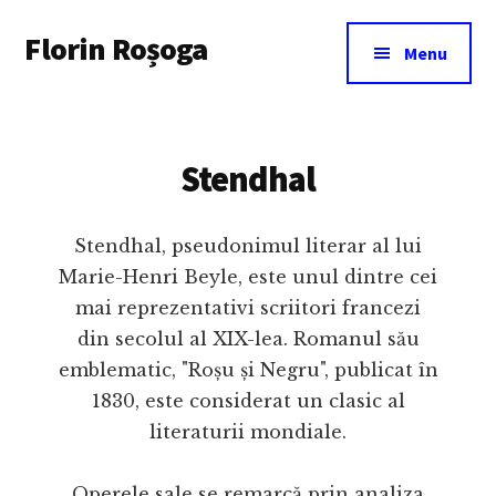
Additional
Skip
Florin Roșoga
to
menu
Menu
main
content
Stendhal
Stendhal, pseudonimul literar al lui
Marie-Henri Beyle, este unul dintre cei
mai reprezentativi scriitori francezi
din secolul al XIX-lea. Romanul său
emblematic, "Roșu și Negru", publicat în
1830, este considerat un clasic al
literaturii mondiale.
Operele sale se remarcă prin analiza