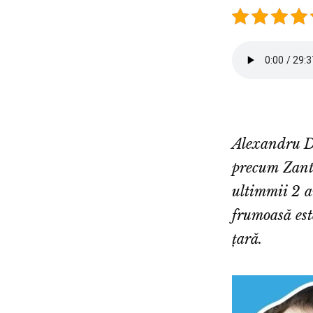
Alexandru Da
precum Zant
ultimmii 2 a
frumoasă este
țară.