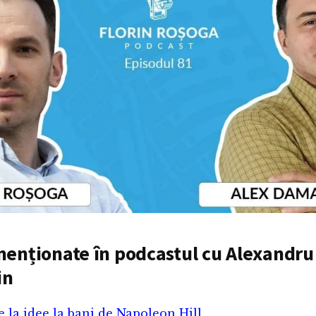
enționate în podcastul cu Alexandru
in
 la idee la bani de Napoleon Hill