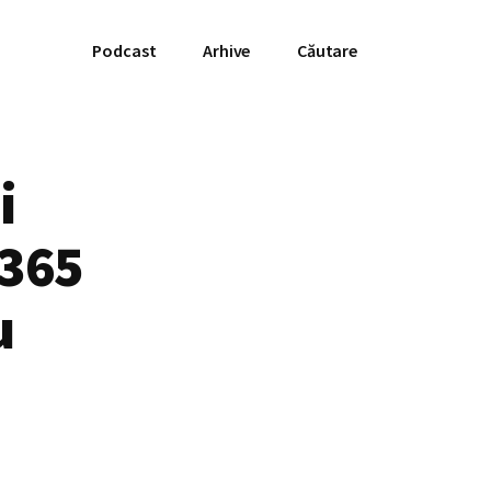
Podcast
Arhive
Căutare
i
 365
u