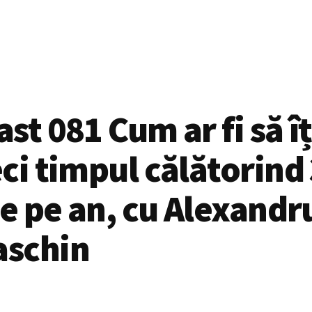
st 081 Cum ar fi să îț
ci timpul călătorind
le pe an, cu Alexandr
schin