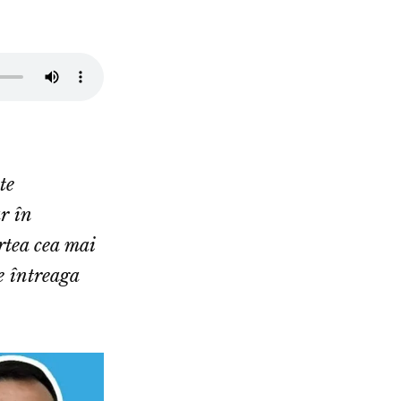
te
r în
rtea cea mai
ze întreaga