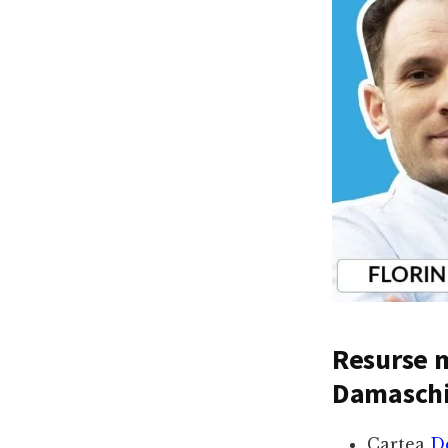
Resurse m
Damasch
Cartea
De