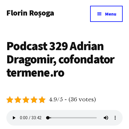
Additional
Skip
Florin Roșoga
to
menu
Menu
main
content
Podcast 329 Adrian
Dragomir, cofondator
termene.ro
4.9/5 - (36 votes)