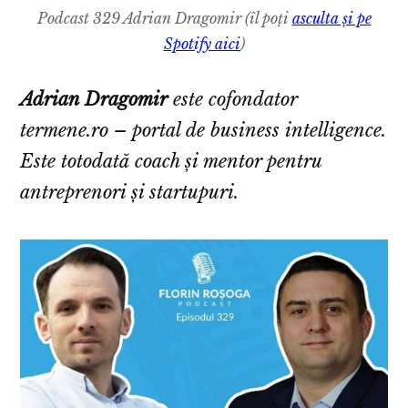
Podcast 329 Adrian Dragomir (îl poți
asculta și pe
Spotify aici
)
Adrian Dragomir
este cofondator
termene.ro – portal de business intelligence.
Este totodată coach și mentor pentru
antreprenori și startupuri.